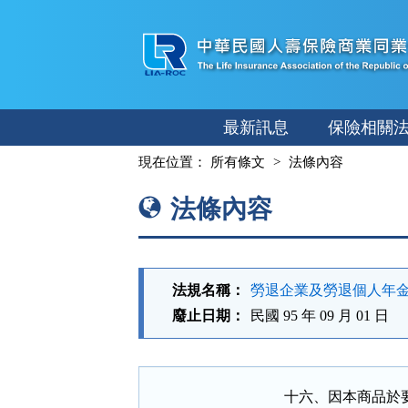
跳
至
主
要
內
最新訊息
保險相關
容
:::
現在位置：
所有條文
法條內容
法條內容
法規名稱：
勞退企業及勞退個人年
廢止日期：
民國 95 年 09 月 01 日
十六、因本商品於