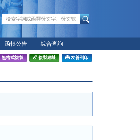
:::
函轉公告
綜合查詢
無格式複製
複製網址
友善列印