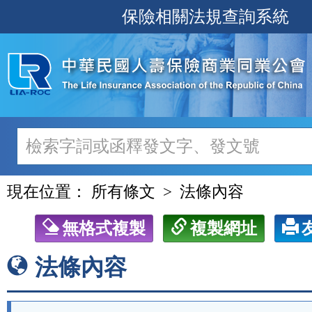
跳
保險相關法規查詢系統
至
主
要
內
容
現在位置：
所有條文
法條內容
無格式複製
複製網址
法條內容