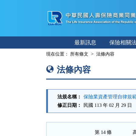
跳
至
主
要
內
最新訊息
保險相關
容
:::
現在位置：
所有條文
法條內容
法條內容
法規名稱：
保險業資產管理自律規
修正日期：
民國 113 年 02 月 29 日
第 14 條