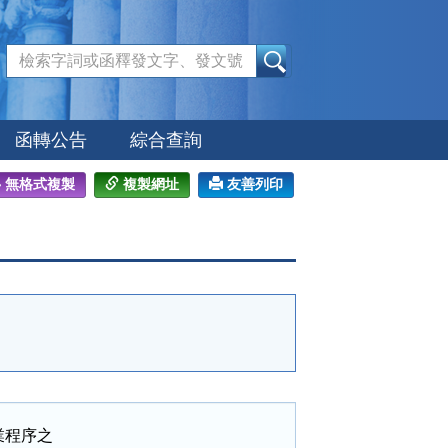
:::
函轉公告
綜合查詢
無格式複製
複製網址
友善列印
程序之
