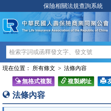
跳
保險相關法規查詢系統
至
主
要
內
容
現在位置：
所有條文
法條內容
無格式複製
複製網址
法條內容