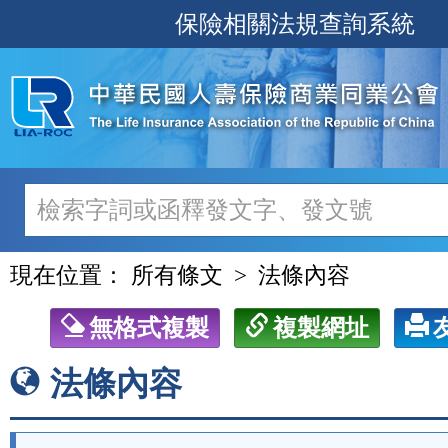
跳
保險相關法規查詢系統
至
主
要
內
容
現在位置：
所有條文
法條內容
無格式複製
複製網址
法條內容