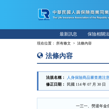
跳
至
主
要
內
最新訊息
保險相關
容
:::
現在位置：
所有條文
法條內容
法條內容
法規名稱：
人身保險商品審查應注
修正日期：
民國 114 年 07 月 30 日
一三一、勞退年金