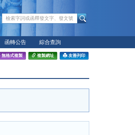
:::
函轉公告
綜合查詢
無格式複製
複製網址
友善列印