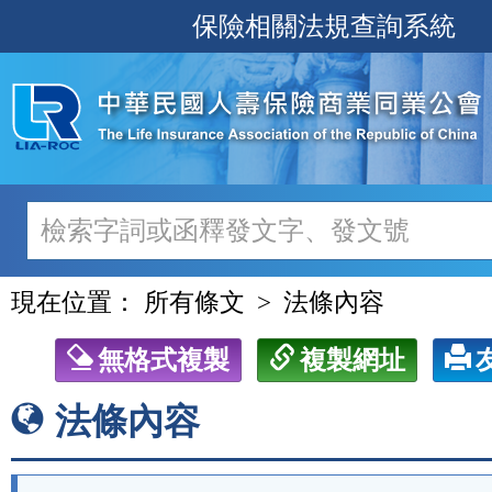
跳
保險相關法規查詢系統
至
主
要
內
容
現在位置：
所有條文
法條內容
無格式複製
複製網址
法條內容