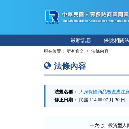
跳
至
主
要
內
最新訊息
保險相關
容
:::
現在位置：
所有條文
法條內容
法條內容
法規名稱：
人身保險商品審查應注
修正日期：
民國 114 年 07 月 30 日
一六七、投資型人