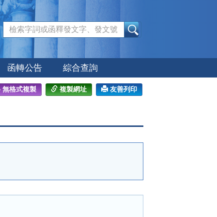
:::
函轉公告
綜合查詢
無格式複製
複製網址
友善列印