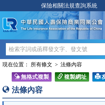
跳
保險相關法規查詢系統
至
主
要
內
容
現在位置：
所有條文
法條內容
無格式複製
複製網址
法條內容