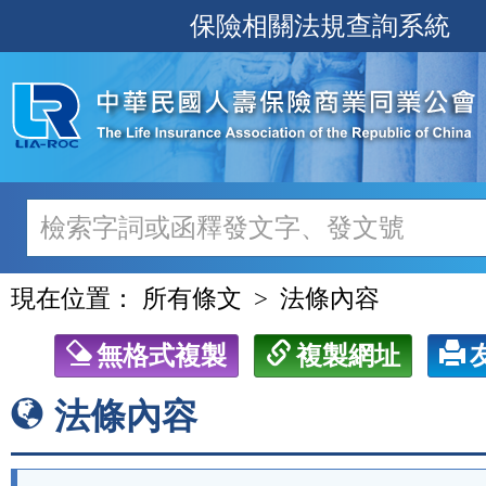
跳
保險相關法規查詢系統
至
主
要
內
容
現在位置：
所有條文
法條內容
無格式複製
複製網址
法條內容