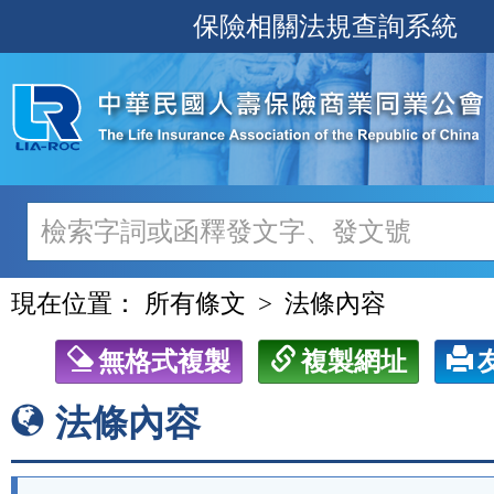
跳
保險相關法規查詢系統
至
主
要
內
容
現在位置：
所有條文
法條內容
無格式複製
複製網址
法條內容