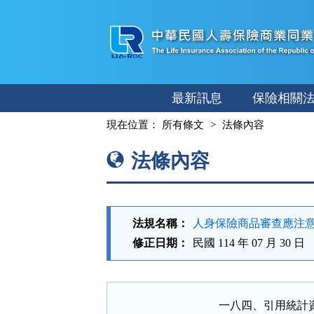
跳
至
主
要
內
最新訊息
保險相關
容
:::
現在位置：
所有條文
法條內容
法條內容
法規名稱：
人身保險商品審查應注
修正日期：
民國 114 年 07 月 30 日
一八四、引用統計