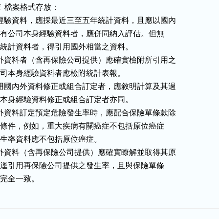
pdf  檔案格式存放：

用之經驗資料，應採最近三至五年統計資料，且應以國內

資料為主，倘有公司本身經驗資料者，應併同納入評估。但無

近三至五年統計資料者，得引用國外相當之資料。

國內外資料者（含再保險公司提供）應確實檢附所引用之

料，採用公司本身經驗資料者應檢附統計表報。

所引用國內外資料修正或組合訂定者，應敘明計算及其過

；依據公司本身經驗資料修正或組合訂定者亦同。

國內外資料訂定預定危險發生率時，應配合保險單條款除

外責任及給付條件，例如，重大疾病有關癌症不包括原位癌症

引用計算發生率資料應不包括原位癌症。

國內外資料（含再保險公司提供）應確實瞭解並取得其原

始資料，不得逕引用再保險公司提供之發生率，且與保險單條

條件應完全一致。