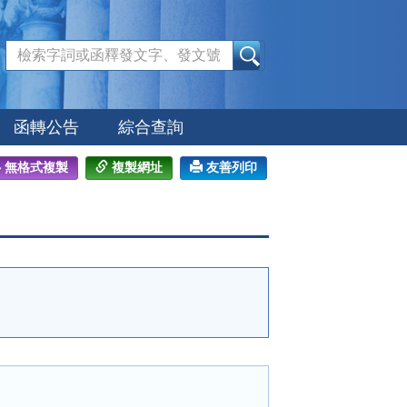
:::
函轉公告
綜合查詢
無格式複製
複製網址
友善列印