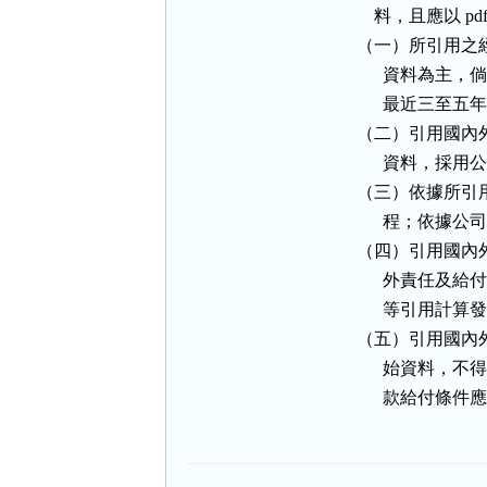
        料，且應以 
    （一）所引
          
          最
    （二）引用
          資
    （三）依據
          程
    （四）引用
          
          等
    （五）引用
          
          款給付