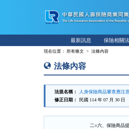
跳
至
主
要
內
最新訊息
保險相關
容
:::
現在位置：
所有條文
法條內容
法條內容
法規名稱：
人身保險商品審查應注
修正日期：
民國 114 年 07 月 30 日
二○六、保險商品