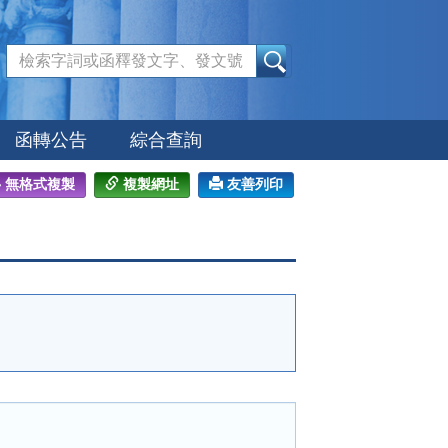
:::
函轉公告
綜合查詢
無格式複製
複製網址
友善列印