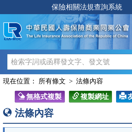
跳
保險相關法規查詢系統
至
主
要
內
容
現在位置：
所有條文
法條內容
無格式複製
複製網址
法條內容