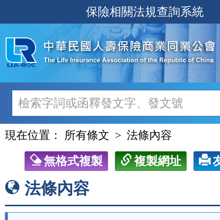
跳
保險相關法規查詢系統
至
主
要
內
容
現在位置：
所有條文
法條內容
無格式複製
複製網址
法條內容