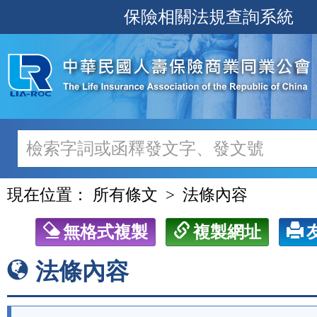
跳
保險相關法規查詢系統
至
主
要
內
容
現在位置：
所有條文
法條內容
無格式複製
複製網址
法條內容