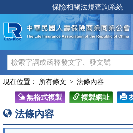
跳
保險相關法規查詢系統
至
主
要
內
容
現在位置：
所有條文
法條內容
無格式複製
複製網址
法條內容