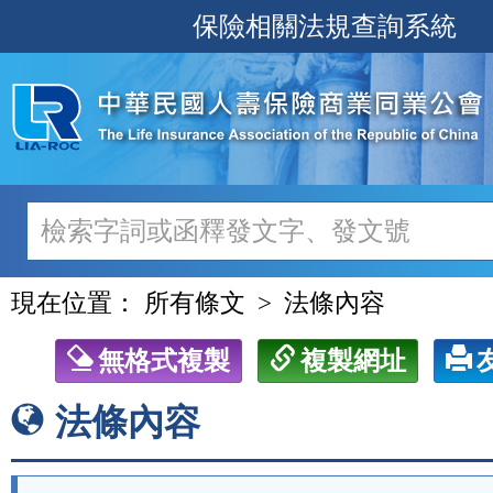
跳
保險相關法規查詢系統
至
主
要
內
容
現在位置：
所有條文
法條內容
無格式複製
複製網址
法條內容