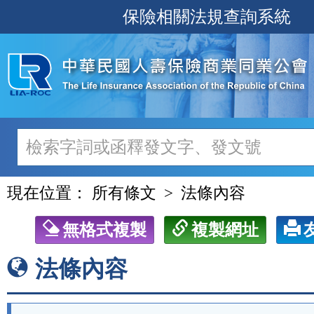
跳
保險相關法規查詢系統
至
主
要
內
容
現在位置：
所有條文
法條內容
無格式複製
複製網址
法條內容