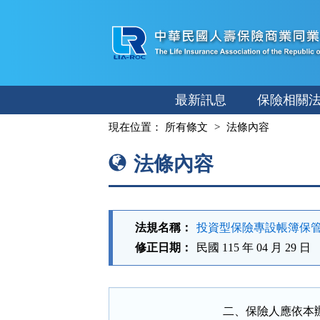
跳
至
主
要
內
最新訊息
保險相關
容
:::
現在位置：
所有條文
法條內容
法條內容
法規名稱：
投資型保險專設帳簿保
修正日期：
民國 115 年 04 月 29 日
二、保險人應依本