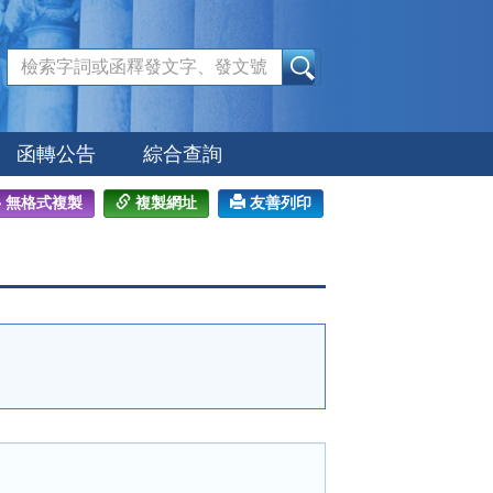
:::
函轉公告
綜合查詢
無格式複製
複製網址
友善列印