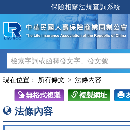
跳
保險相關法規查詢系統
至
主
要
內
容
現在位置：
所有條文
法條內容
無格式複製
複製網址
法條內容