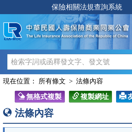
跳
保險相關法規查詢系統
至
主
要
內
容
現在位置：
所有條文
法條內容
無格式複製
複製網址
法條內容