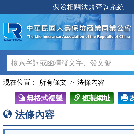
跳
保險相關法規查詢系統
至
主
要
內
容
現在位置：
所有條文
法條內容
無格式複製
複製網址
法條內容