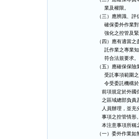
      業及權限。

（三）應辨識、評
      確保委外
      強化之控管
（四）應有適當之
      託作業之
      符合法規要求。

（五）應確保保險
      受託事項
      令受委託
    前項規定於
    之區域總部
    人員辦理，
    事項之控管情形。
    本注意事項所
（一）委外作業如