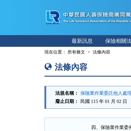
跳
至
主
要
內
最新訊息
保險相關
容
:::
現在位置：
所有條文
法條內容
法條內容
法規名稱：
保險業作業委託他人處
廢止日期：
民國 115 年 01 月 02 日
四、保險業作業委