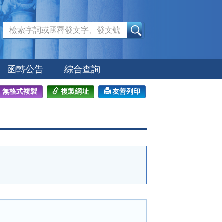
:::
函轉公告
綜合查詢
無格式複製
複製網址
友善列印