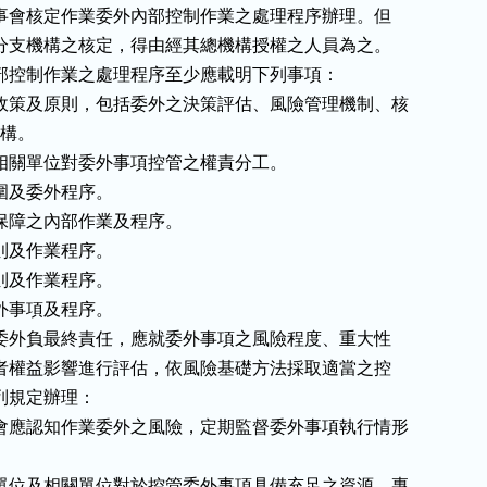
理）事會核定作業委外內部控制作業之處理程序辦理。但

在臺分支機構之核定，得由經其總機構授權之人員為之。

外內部控制作業之處理程序至少應載明下列事項：

政策及原則，包括委外之決策評估、風險管理機制、核

架構。

相關單位對委外事項控管之權責分工。

及委外程序。

保障之內部作業及程序。

及作業程序。

及作業程序。

事項及程序。

作業委外負最終責任，應就委外事項之風險程度、重大性

消費者權益影響進行評估，依風險基礎方法採取適當之控

下列規定辦理：

會應認知作業委外之風險，定期監督委外事項執行情形

單位及相關單位對於控管委外事項具備充足之資源、專
