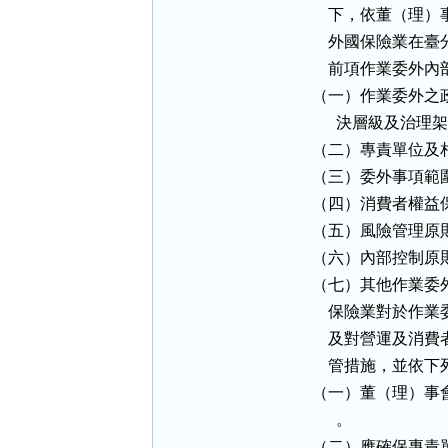
    下，依董（
    外國保險業
    前項作業委
（一）作業委外之
      決層級及治理
（二）專責單位及
（三）委外事項範圍
（四）消費者權益
（五）風險管理原則
（六）內部控制原則
（七）其他作業委外
    保險業對於
    及對營運及
    管措施，並依
（一）董（理）事
      。

（二）應確保專責