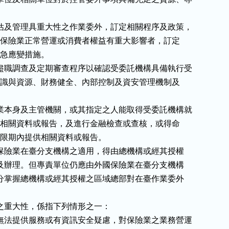
估及管理具重大性之作業委外，訂定相關程序及政策，

作業對保險業正常營運或消費者權益有重大影響者，訂定

及緊急應變措施。

盡職調查及定期審查程序以確認受委託機構具備執行受

專業知識與資源、財務健全、內部控制及資安管理機制及

業本身及主管機關，或其指定之人能取得受委託機構就

範圍之相關資料或報告，及進行金融檢查或查核，或得命

機構於限期內提供相關資料或報告。

外國保險業在臺分支機構之適用，得由總機構或經其授權

負責及辦理。但專責單位仍應由外國保險業在臺分支機構

並充分掌握總機構或經其授權之區域總部對在臺作業委外



稱之重大性，係指下列情形之一：

無法提供服務或有資訊安全疑慮，對保險業之業務營運
