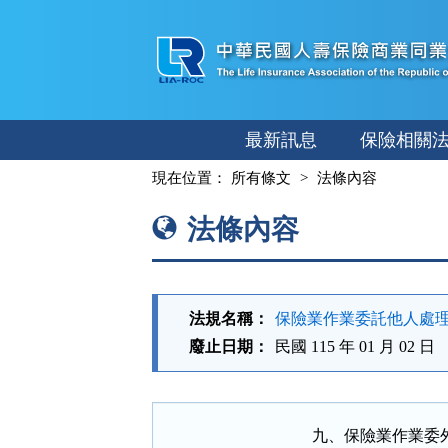
跳
至
主
要
內
最新訊息
保險相關
容
:::
現在位置：
所有條文
法條內容
法條內容
法規名稱：
保險業作業委託他人處
廢止日期：
民國 115 年 01 月 02 日
九、保險業作業委