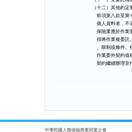
（十二）其他約定事
    前項第八款
    個人資料者，不
    保險業應於
    得將作業複
    、限制或條
    作業委外契
    契約繼續辦
:::
中華民國人壽保險商業同業公會