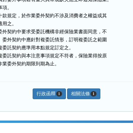
項。

至第十款規定，於作業委外契約不涉及消費者之權益或其

適用之。

作業委外契約中要求受委託機構非經保險業書面同意，不

委託。委外契約中應針對複委託情形，訂明複委託之範圍

件。複委託契約應準用本點規定訂定之。

約或複委託契約與本注意事項規定不符者，保險業得按原

理至作業委外契約期限到期為止。
行政函釋
相關法條
1
1