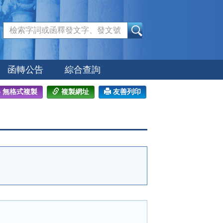
:::
函轉公告
綜合查詢
無格式複製
複製網址
友善列印