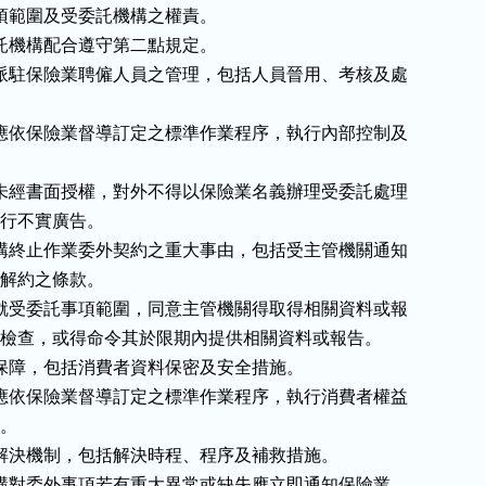
項範圍及受委託機構之權責。

託機構配合遵守第二點規定。

派駐保險業聘僱人員之管理，包括人員晉用、考核及處

應依保險業督導訂定之標準作業程序，執行內部控制及

未經書面授權，對外不得以保險業名義辦理受委託處理

得進行不實廣告。

構終止作業委外契約之重大事由，包括受主管機關通知

止或解約之條款。

就受委託事項範圍，同意主管機關得取得相關資料或報

行金融檢查，或得命令其於限期內提供相關資料或報告。

保障，包括消費者資料保密及安全措施。

應依保險業督導訂定之標準作業程序，執行消費者權益

。

解決機制，包括解決時程、程序及補救措施。

構對委外事項若有重大異常或缺失應立即通知保險業。
