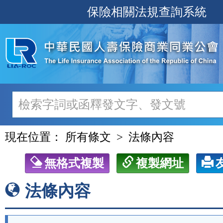
跳
保險相關法規查詢系統
至
主
要
內
容
現在位置：
所有條文
法條內容
無格式複製
複製網址
法條內容