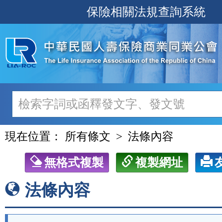
跳
保險相關法規查詢系統
至
主
要
內
容
現在位置：
所有條文
法條內容
無格式複製
複製網址
法條內容