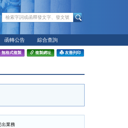
:::
函轉公告
綜合查詢
無格式複製
複製網址
友善列印
出業務
