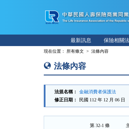
跳
至
主
要
內
最新訊息
保險相關
容
:::
現在位置：
所有條文
法條內容
法條內容
法規名稱：
金融消費者保護法
修正日期：
民國 112 年 12 月 06 日
第 32-1 條