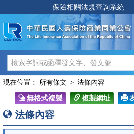
跳
保險相關法規查詢系統
至
主
要
內
容
現在位置：
所有條文
法條內容
無格式複製
複製網址
法條內容