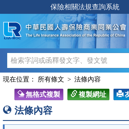
跳
保險相關法規查詢系統
至
主
要
內
容
現在位置：
所有條文
法條內容
無格式複製
複製網址
法條內容