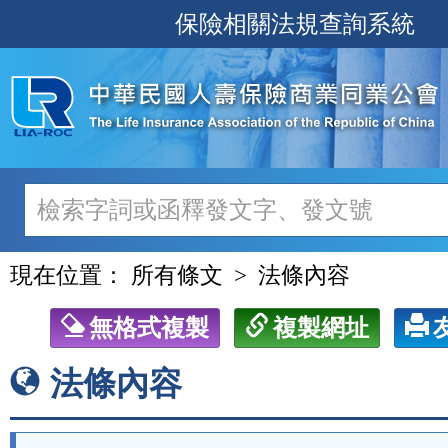
跳
保險相關法規查詢系統
至
主
要
內
容
現在位置：
所有條文
法條內容
無格式複製
複製網址
法條內容