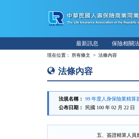
跳
至
主
要
內
最新訊息
保險相關
容
:::
現在位置：
所有條文
法條內容
法條內容
法規名稱：
99 年度人身保險業精
公布日期：
民國 100 年 02 月 22 日
五、簽證精算人員