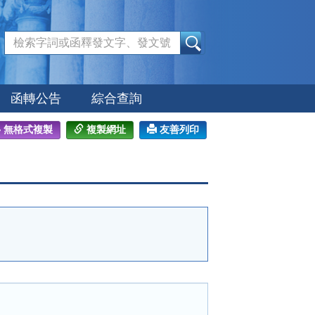
:::
函轉公告
綜合查詢
無格式複製
複製網址
友善列印