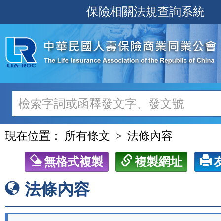
跳
保險相關法規查詢系統
至
主
要
內
容
現在位置：
所有條文
法條內容
無格式複製
複製網址
法條內容