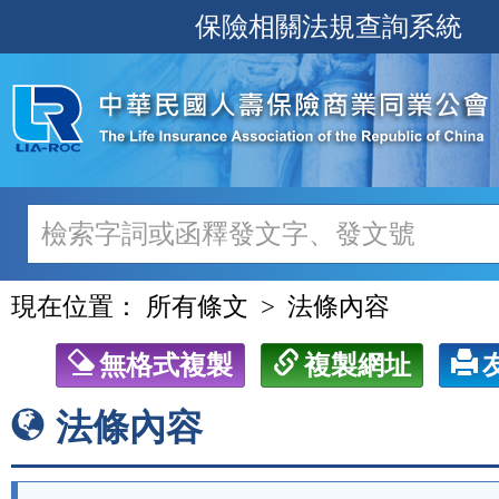
跳
保險相關法規查詢系統
至
主
要
內
容
現在位置：
所有條文
法條內容
無格式複製
複製網址
法條內容