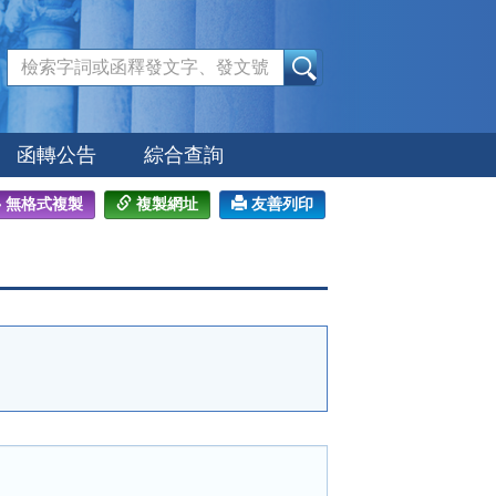
:::
函轉公告
綜合查詢
無格式複製
複製網址
友善列印