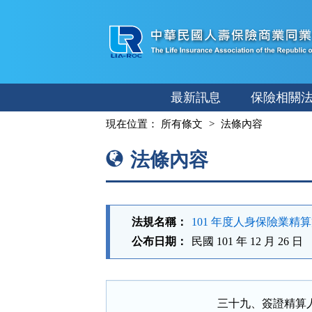
跳
至
主
要
內
最新訊息
保險相關
容
:::
現在位置：
所有條文
法條內容
法條內容
法規名稱：
101 年度人身保險業精
公布日期：
民國 101 年 12 月 26 日
三十九、簽證精算