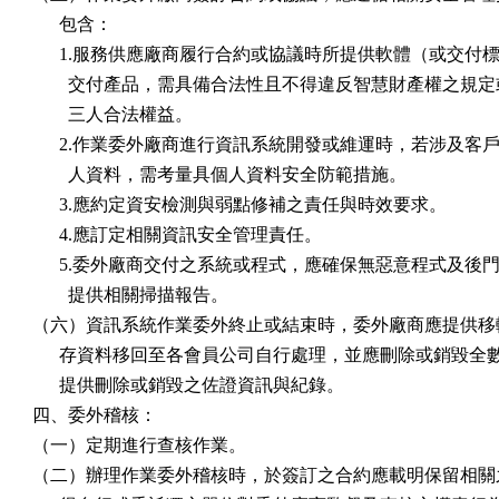
      包含：

      1.服務供應廠商履行合約或協議時所提供軟體（或交付標
        交付產品，需具備合法性且不得違反智慧財產權之規定
        三人合法權益。

      2.作業委外廠商進行資訊系統開發或維運時，若涉及客戶
        人資料，需考量具個人資料安全防範措施。

      3.應約定資安檢測與弱點修補之責任與時效要求。

      4.應訂定相關資訊安全管理責任。

      5.委外廠商交付之系統或程式，應確保無惡意程式及後門
        提供相關掃描報告。

（六）資訊系統作業委外終止或結束時，委外廠商應提供移轉
      存資料移回至各會員公司自行處理，並應刪除或銷毀全
      提供刪除或銷毀之佐證資訊與紀錄。

四、委外稽核：

（一）定期進行查核作業。

（二）辦理作業委外稽核時，於簽訂之合約應載明保留相關之