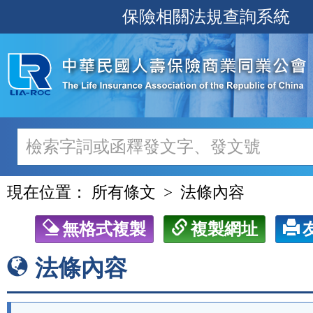
跳
保險相關法規查詢系統
至
主
要
內
容
現在位置：
所有條文
法條內容
無格式複製
複製網址
法條內容