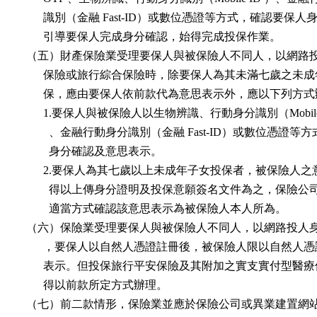
        識別（金融 Fast-ID）或數位憑證等方式，確認要保人
        引導要保人完成身分確認，始得完成投保作業。

  （五）財產保險業受理要保人與被保險人不同人，以網路投
        保險或旅行綜合保險時，除要保人為其未滿七歲之未成
        保，應由要保人依前款代為意思表示外，應以下列方式
        1.要保人與被保險人以生物辨識、行動身分識別（Mobile 
          、金融行動身分識別（金融 Fast-ID）或數位憑證等方
          身分確認及意思表示。

        2.要保人為其七歲以上未成年子女投保者，被保險人之
          得以上傳身分證明及投保意願簽名文件為之，保險公
          適當方式確認該意思表示為被保險人本人所為。

  （六）保險業受理要保人與被保險人不同人，以網路投人身
        ，要保人以自然人憑證註冊後，被保險人限以自然人憑
        表示。但投保旅行平安保險及其附加之實支實付型醫療
        得以前款所定方式辦理。

  （七）前二款情形，保險業並應於保險公司或異業建置網站