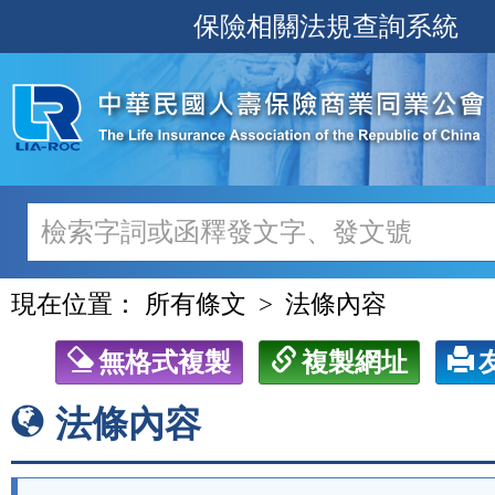
跳
保險相關法規查詢系統
至
主
要
內
容
現在位置：
所有條文
法條內容
無格式複製
複製網址
法條內容