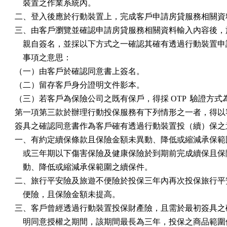
    裝置之作業系統內。

二、登入後應於行動裝置上，完成客戶申請房貸服務相關資料
三、由客戶瀏覽並確認申請房貸服務相關資料輸入內容後，於
    親自簽名，並採以下方式之一確認其確有透過行動裝置申
    事項之意思：

（一）由客戶於確認同意書上簽名。

（二）留存客戶身分證明文件影本。

（三）若客戶為保險公司之既有保戶，得採 OTP  驗證方式為
第一項第三款於辦理行動投保服務有下列情形之一者，得以客
簽具之確認同意書作為客戶確有透過行動裝置投（續）保之意
一、有約定續保條款且保險金額未異動、降低或縮減承保範圍
    或三年期以下傷害保險及健康保險於到期前完成續保且保
    動、降低或縮減承保範圍之續保件。

二、旅行平安險及旅遊不便險於投保三年內再次投保旅行平安
    便險，且保險金額未提高。

三、客戶曾經透過行動裝置投保財產險，且需於最初簽具之確
    明同意授權之期間，該期間最長為三年，投保之商品範圍