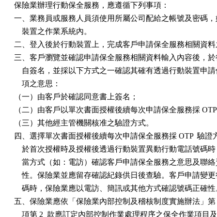
保險業辦理行動保全服務，應遵循下列事項：

一、業務員或服務人員須使用所屬公司配給之帳號及密碼，始
    裝置之作業系統內。

二、登入後於行動裝置上，完成客戶申請保全服務相關資料之
三、客戶瀏覽並確認申請保全服務相關資料輸入內容後，於行
    自簽名，並採以下方式之一確認其確有透過行動裝置申請
    項之意思：

（一）由客戶於確認同意書上簽名；

（二）由客戶以單次書面授權後續每次申請保全服務採 OTP 
（三）其他經主管機關核准之驗證方式。

四、選擇單次書面授權後續每次申請保全服務採 OTP  驗證
    於首次授權時及授權後透過行動裝置異動行動電話號碼時
    當方式（如：電訪）確認客戶申請保全服務之意思及聯絡
    性。保險業並應留存確認紀錄供日後查驗。客戶申請變更
    碼時，保險業應以電訪、簡訊或其他方式確認號碼正確性。
五、保險業應依「保險業內部控制及稽核制度實施辦法」第 5  
    項第 2  款應訂定內部控制作業處理程序之保全作業項目及