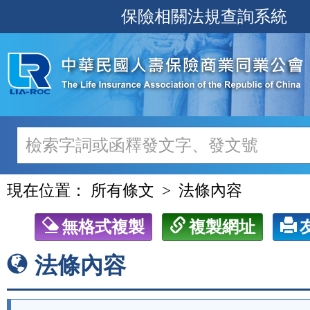
跳
保險相關法規查詢系統
至
主
要
內
容
現在位置：
所有條文
法條內容
無格式複製
複製網址
法條內容