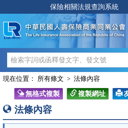
跳
保險相關法規查詢系統
至
主
要
內
容
現在位置：
所有條文
法條內容
無格式複製
複製網址
法條內容