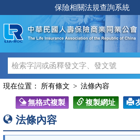
跳
保險相關法規查詢系統
至
主
要
內
容
現在位置：
所有條文
法條內容
無格式複製
複製網址
法條內容