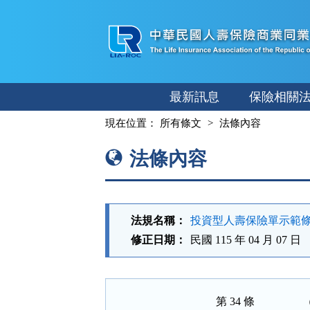
跳
至
主
要
內
最新訊息
保險相關
容
:::
現在位置：
所有條文
法條內容
法條內容
法規名稱：
投資型人壽保險單示範
修正日期：
民國 115 年 04 月 07 日
第 34 條