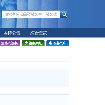
:::
函轉公告
綜合查詢
無格式複製
複製網址
友善列印