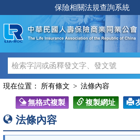
跳
保險相關法規查詢系統
至
主
要
內
容
現在位置：
所有條文
法條內容
無格式複製
複製網址
法條內容