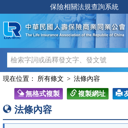
跳
保險相關法規查詢系統
至
主
要
內
容
現在位置：
所有條文
法條內容
無格式複製
複製網址
法條內容