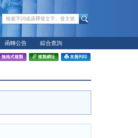
:::
函轉公告
綜合查詢
無格式複製
複製網址
友善列印