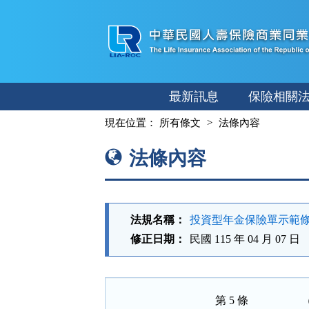
跳
至
主
要
內
最新訊息
保險相關
容
:::
現在位置：
所有條文
法條內容
法條內容
法規名稱：
投資型年金保險單示範
修正日期：
民國 115 年 04 月 07 日
第 5 條