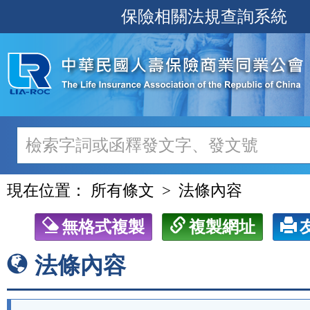
跳
保險相關法規查詢系統
至
主
要
內
容
現在位置：
所有條文
法條內容
無格式複製
複製網址
法條內容