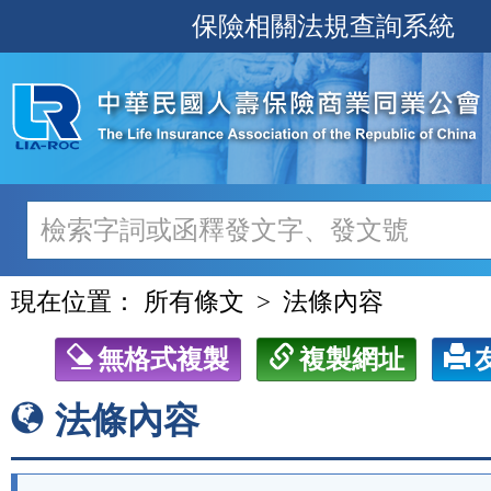
跳
保險相關法規查詢系統
至
主
要
內
容
現在位置：
所有條文
法條內容
無格式複製
複製網址
法條內容