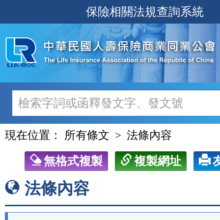
跳
保險相關法規查詢系統
至
主
要
內
容
現在位置：
所有條文
法條內容
無格式複製
複製網址
法條內容