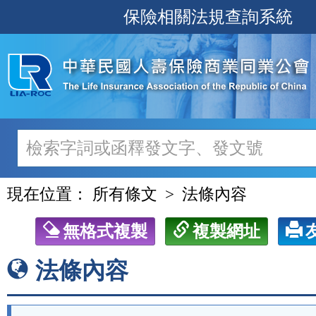
跳
保險相關法規查詢系統
至
主
要
內
容
現在位置：
所有條文
法條內容
無格式複製
複製網址
法條內容