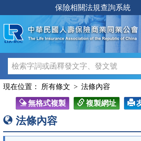
跳
保險相關法規查詢系統
至
主
要
內
容
現在位置：
所有條文
法條內容
無格式複製
複製網址
法條內容