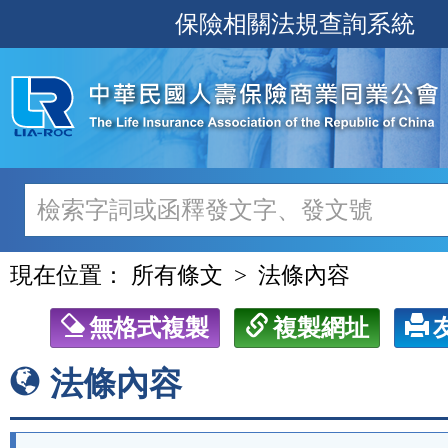
跳
保險相關法規查詢系統
至
主
要
內
容
現在位置：
所有條文
法條內容
無格式複製
複製網址
法條內容